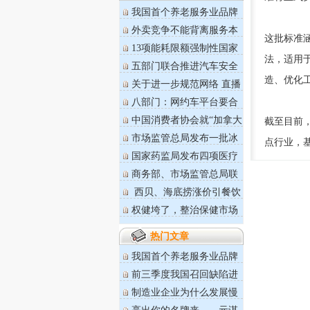
我国首个养老服务业品牌
价值评价...
外卖竞争不能背离服务本
这批标准
质
13项能耗限额强制性国家
标准将于...
法，适用
五部门联合推进汽车安全
沙盒监管
造、优化
关于进一步规范网络 直播
营利行...
八部门：网约车平台要合
理设定抽...
中国消费者协会就“加拿大
截至目前
鹅”事...
市场监管总局发布一批冰
点行业，
雪运动用...
国家药监局发布四项医疗
器械技术...
商务部、市场监管总局联
合印发《...
西贝、海底捞涨价引餐饮
业主热评
权健垮了，整治保健市场
乱象治标...
热门文章
我国首个养老服务业品牌
价值评价...
前三季度我国召回缺陷进
口汽车59...
制造业企业为什么发展慢