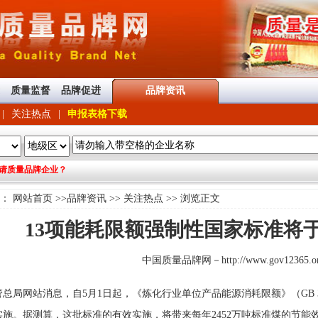
质量监督
品牌促进
品牌资讯
|
关注热点
|
申报表格下载
请质量品牌企业？
置：
网站首页
>>
品牌资讯
>>
关注热点
>> 浏览正文
13项能耗限额强制性国家标准将于
中国质量品牌网
－
http://www.gov12365.o
总局网站消息，自5月1日起，《炼化行业单位产品能源消耗限额》（GB 30
实施。据测算，这批标准的有效实施，将带来每年2452万吨标准煤的节能