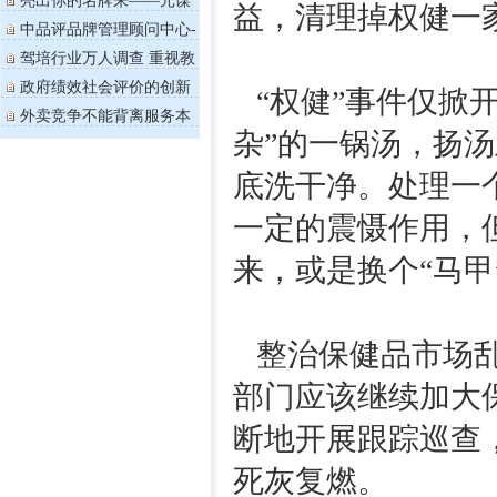
亮出你的名牌来——元谋
益，清理掉权健一
县果蔬品...
中品评品牌管理顾问中心-
---名牌...
驾培行业万人调查 重视教
学质量和...
政府绩效社会评价的创新
“权健”事件仅掀
思考
外卖竞争不能背离服务本
质
杂”的一锅汤，扬
底洗干净。处理一
一定的震慑作用，
来，或是换个“马
整治保健品市场乱
部门应该继续加大
断地开展跟踪巡查
死灰复燃。