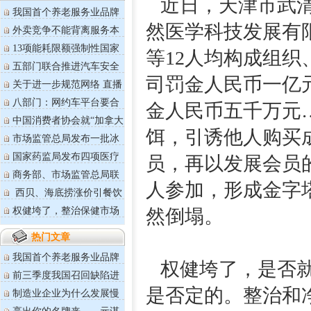
近日，天津市武清
我国首个养老服务业品牌
价值评价...
然医学科技发展有
外卖竞争不能背离服务本
质
13项能耗限额强制性国家
等12人均构成组
标准将于...
五部门联合推进汽车安全
沙盒监管
司罚金人民币一亿
关于进一步规范网络 直播
营利行...
八部门：网约车平台要合
金人民币五千万元…
理设定抽...
中国消费者协会就“加拿大
鹅”事...
饵，引诱他人购买
市场监管总局发布一批冰
雪运动用...
国家药监局发布四项医疗
员，再以发展会员
器械技术...
商务部、市场监管总局联
人参加，形成金字
合印发《...
西贝、海底捞涨价引餐饮
业主热评
权健垮了，整治保健市场
然倒塌。
乱象治标...
热门文章
我国首个养老服务业品牌
权健垮了，是否就
价值评价...
前三季度我国召回缺陷进
口汽车59...
是否定的。整治和
制造业企业为什么发展慢