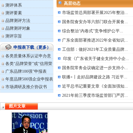
高层动态
测评体系
市场监管总局部署开展2025年整治...
测评要素
品牌测评方法
国务院食安办等六部门联合开展食...
品牌测评对象
综合整治“内卷式”竞争维护公平...
测评宗旨
广东全面部署推进2022年全省知识...
申报表下载（更多）
工信部：做好2021年工业质量品牌...
各类质量体系认证申办意
印发《广东省关于健全支持中小企...
向回执表
各类“品牌荣誉”或“信用荣
国务院常务会议确定进一步支持小...
誉”...
广东品牌100强”申报表
联播+丨走好品牌建设之路 习近平...
年度品牌500强企业申报表
近平总书记重要文章《全面加强知...
市场调研及推介协议书
2021年前三季度市场监管部门严厉...
图片文章