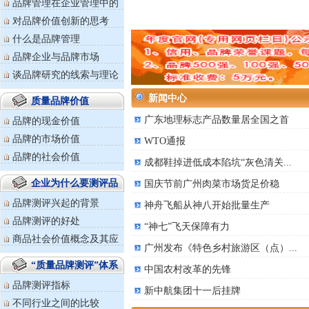
品牌管理在企业管理中的
定位
对品牌价值创新的思考
什么是品牌管理
品牌企业与品牌市场
谈品牌研究的线索与理论
架构
新闻中心
质量品牌价值
广东地理标志产品数量居全国之首
品牌的现金价值
品牌的市场价值
WTO通报
品牌的社会价值
成都鞋掉进低成本陷坑“灰色清关...
企业为什么要测评品
国庆节前广州肉菜市场货足价稳
牌
品牌测评兴起的背景
神舟飞船从神八开始批量生产
品牌测评的好处
“神七”飞天保障有力
商品社会价值概念及其应
广州发布《特色乡村旅游区（点）...
用
“质量品牌测评”体系
中国农村改革的先锋
品牌测评指标
新中航集团十一后挂牌
不同行业之间的比较