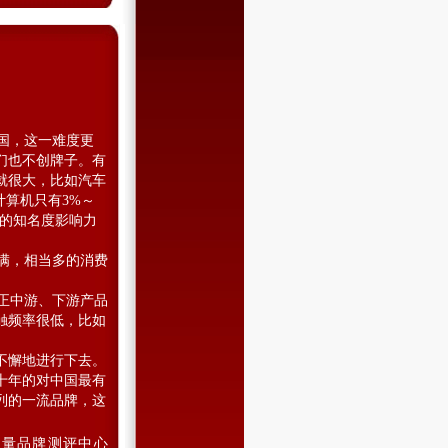
国，这一难度更
们也不创牌子。有
就很大，比如汽车
计算机只有3%～
牌的知名度影响力
满，相当多的消费
正中游、下游产品
触频率很低，比如
不懈地进行下去。
十年的对中国最有
列的一流品牌，这
质量品牌测评中心