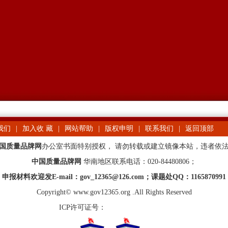
我们
|
加入收 藏
|
网站帮助
|
版权申明
|
联系我们
|
返回顶部
国质量品牌网
办公室书面特别授权， 请勿转载或建立镜像本站，违者依
中国质量品牌网
华南地区联系电话：020-84480806；
申报材料欢迎发E-mail：gov_12365@126.com；课题处QQ：1165870991
Copyright© www.gov12365.org .All Rights Reserved
ICP许可证号：
粤ICP备13021895号