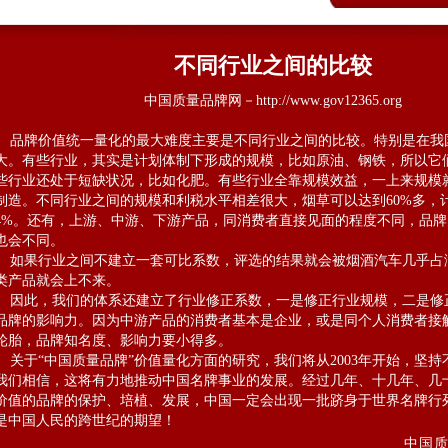
不同行业之间的比较
中国质量品牌网－http://www.gov12365.org
品牌价值统一量化的最大难度主要是不同行业之间的比较。特别是在我
大。有些行业，其实是计划体制下形成的规模，比如原油、钢铁，所以它
些行业还处于短缺状况，比如化肥。有些行业全靠规模效益，一上来规模
制造。不同行业之间的规模和利税水平相差很大，烟草可以达到60%多，
4%。还有，上游、中游、下游产品，同消费者直接见面的程度不同，品
也会不同。
如果行业之间不建立一套可比系数，评选的结果就会被烟酒汽车几乎占
类产品就会上不来。
因此，我们的体系还建立了行业修正系数，一是修正行业规模，二是修
品牌的影响力。因为中游产品的消费者基本是企业，或是同个人消费者接
轮胎，品牌知名度、影响力要小得多。
关于“中国质量品牌”价值量化方面的研究，我们将从2003年开始，坚持
我们相信，这将有力地推动中国名牌事业的发展。经过几年、十几年、几
价值的品牌的保护、培植、发展，中国一定会出现一批跻身于世界名牌行
是中国人民的跨世纪的期望！
中国