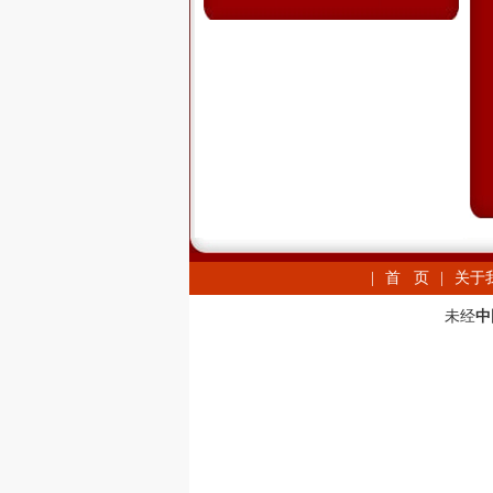
|
首 页
|
关于
未经
中