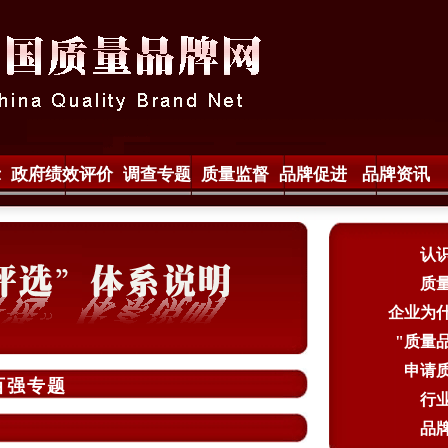
示
政府绩效评价
调查专题
质量监督
品牌促进
品牌资讯
认
质
企业为
"质量
申请
百强专题
行
品