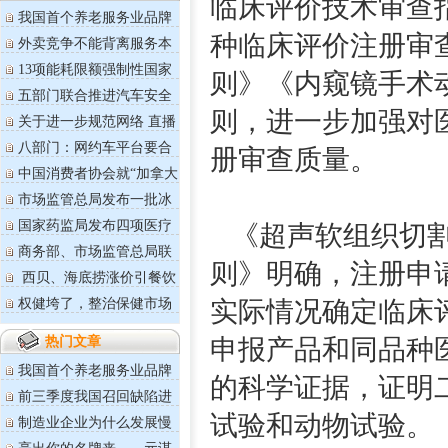
临床评价技术审查
我国首个养老服务业品牌
价值评价...
种临床评价注册审
外卖竞争不能背离服务本
质
13项能耗限额强制性国家
则》《内窥镜手术
标准将于...
五部门联合推进汽车安全
沙盒监管
则，进一步加强对
关于进一步规范网络 直播
营利行...
八部门：网约车平台要合
册审查质量。
理设定抽...
中国消费者协会就“加拿大
鹅”事...
市场监管总局发布一批冰
雪运动用...
国家药监局发布四项医疗
《超声软组织切割
器械技术...
商务部、市场监管总局联
则》明确，注册申
合印发《...
西贝、海底捞涨价引餐饮
业主热评
权健垮了，整治保健市场
实际情况确定临床
乱象治标...
热门文章
申报产品和同品种
我国首个养老服务业品牌
的科学证据，证明
价值评价...
前三季度我国召回缺陷进
口汽车59...
试验和动物试验。
制造业企业为什么发展慢