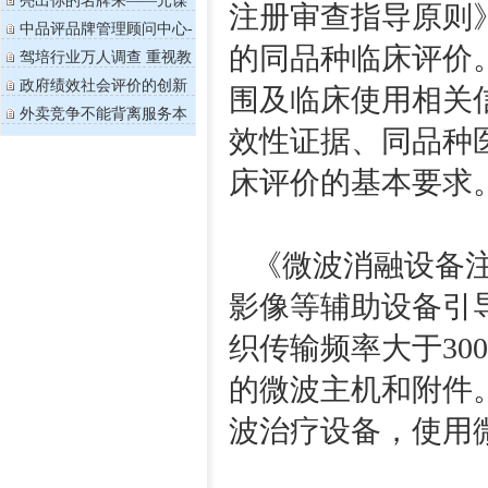
亮出你的名牌来——元谋
注册审查指导原则
县果蔬品...
中品评品牌管理顾问中心-
---名牌...
的同品种临床评价
驾培行业万人调查 重视教
学质量和...
政府绩效社会评价的创新
围及临床使用相关
思考
外卖竞争不能背离服务本
质
效性证据、同品种
床评价的基本要求
《微波消融设备注
影像等辅助设备引
织传输频率大于30
的微波主机和附件
波治疗设备，使用